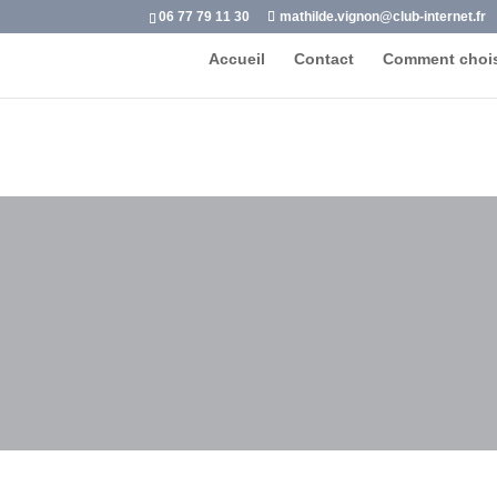
06 77 79 11 30
mathilde.vignon@club-internet.fr
Accueil
Contact
Comment chois