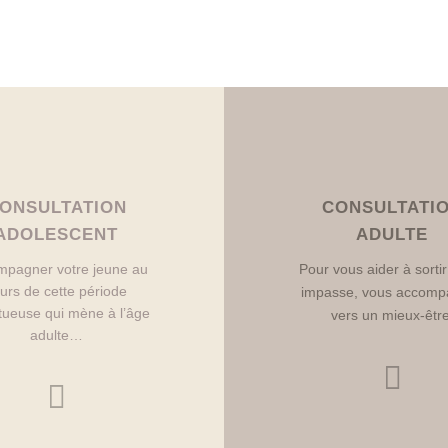
ONSULTATION
CONSULTATI
ADOLESCENT
ADULTE
pagner votre jeune au
Pour vous aider à sorti
urs de cette période
impasse, vous accomp
tueuse qui mène à l’âge
vers un mieux-être
adulte…

