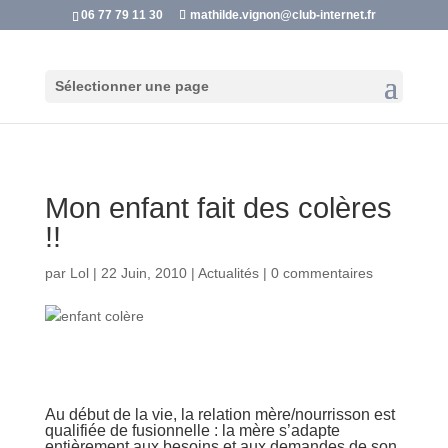
06 77 79 11 30
mathilde.vignon@club-internet.fr
Sélectionner une page
Mon enfant fait des colères
!!
par
Lol
|
22 Juin, 2010
|
Actualités
|
0 commentaires
Au début de la vie, la relation mère/nourrisson est
qualifiée de fusionnelle : la mère s’adapte
entièrement aux besoins et aux demandes de son