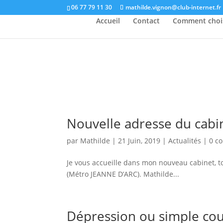
06 77 79 11 30
mathilde.vignon@club-internet.fr
Accueil
Contact
Comment chois
Nouvelle adresse du cabi
par
Mathilde
|
21 Juin, 2019
|
Actualités
|
0 c
Je vous accueille dans mon nouveau cabinet, t
(Métro JEANNE D’ARC). Mathilde...
Dépression ou simple co