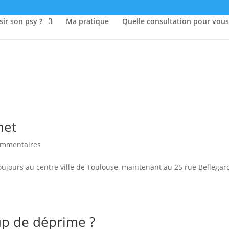
ir son psy ?
Ma pratique
Quelle consultation pour vous
net
ommentaires
oujours au centre ville de Toulouse, maintenant au 25 rue Bellegar
up de déprime ?