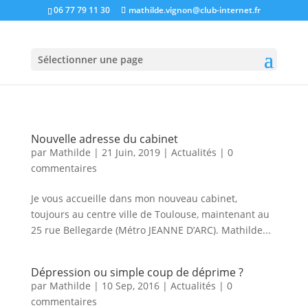
06 77 79 11 30
mathilde.vignon@club-internet.fr
Sélectionner une page
Nouvelle adresse du cabinet
par
Mathilde
|
21 Juin, 2019
|
Actualités
|
0
commentaires
Je vous accueille dans mon nouveau cabinet,
toujours au centre ville de Toulouse, maintenant au
25 rue Bellegarde (Métro JEANNE D’ARC). Mathilde...
Dépression ou simple coup de déprime ?
par
Mathilde
|
10 Sep, 2016
|
Actualités
|
0
commentaires