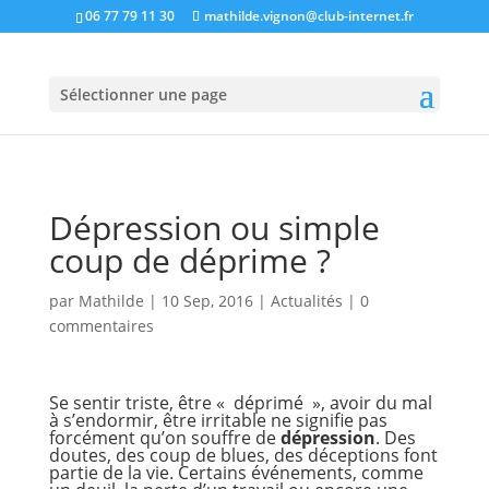
06 77 79 11 30
mathilde.vignon@club-internet.fr
Sélectionner une page
Dépression ou simple
coup de déprime ?
par
Mathilde
|
10 Sep, 2016
|
Actualités
|
0
commentaires
Se sentir triste, être « déprimé », avoir du mal
à s’endormir, être irritable ne signifie pas
forcément qu’on souffre de
dépression
. Des
doutes, des coup de blues, des déceptions font
partie de la vie. Certains événements, comme